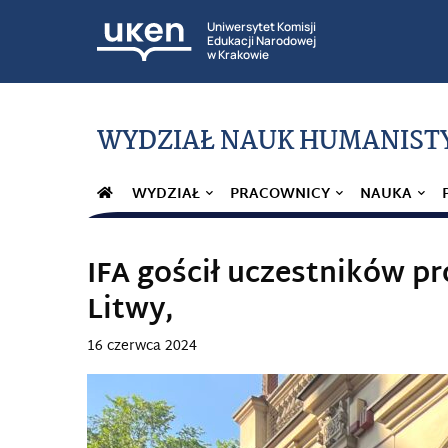
Uniwersytet Komisji
Edukacji Narodowej
w Krakowie
WYDZIAŁ NAUK HUMANIST
UŁU)
WYDZIAŁ
PRACOWNICY
NAUKA
IFA gościł uczestników pr
Litwy,
16 czerwca 2024