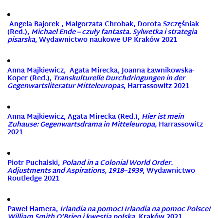
Angela Bajorek
,
Małgorzata Chrobak
,
Dorota Szczęśniak
(Red.),
Michael Ende – czuły fantasta. Sylwetka i strategia
pisarska
, Wydawnictwo naukowe UP Kraków 2021
Anna Majkiewicz, Agata Mirecka, Joanna Ławnikowska-
Koper (Red.),
Transkulturelle Durchdringungen in der
Gegenwartsliteratur Mitteleuropas
, Harrassowitz 2021
Anna Majkiewicz, Agata Mirecka (Red.),
Hier ist mein
Zuhause: Gegenwartsdrama in Mitteleuropa,
Harrassowitz
2021
Piotr Puchalski,
Poland in a Colonial World Order.
Adjustments and Aspirations, 1918–1939
, Wydawnictwo
Routledge 2021
Paweł Hamera,
Irlandia na pomoc! Irlandia na pomoc Polsce!
William Smith O’Brien i kwestia polska
, Kraków 2021