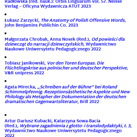
Radłowska (red. nauk.): Orbis Linguarum vol. 57. Neisse
Verlag – Oficyna Wydawnicza ATUT 2023
Łukasz Zarzycki,
The Anatomy of Polish Offensive Words,
John Benjamins Publichin Co. 2023
Małgorzata Chrobak, Anna Nosek (Red.)
,
Od powieści dla
dziewcząt do narracji dziewczyńskich
, Wydawnictwo
Naukowe Uniwersytetu Pedagogicznego 2022
Tobiasz Janikowski,
Vor den Toren Europas. Die
Flüchtlingskrise aus polnischer und deutscher Perspektive,
V&R unipress 2022
Agata Mirecka,
„Schreiben auf der Bühne“ bei Roland
Schimmelpfennig. Rezeptionsästhetische Aspekte und New
Philology als Metapher der Dokumentation der deutschen
dramatischen Gegenwartsliteratur
, Brill 2022
Artur Dariusz Kubacki, Katarzyna Sowa-Bacia
(Red.),
Wybrane zagadnienia z glotto- i translodydaktyki, t. 3
,
Wydawnictwo Naukowe Uniwersytetu Pedagogicznego
2022