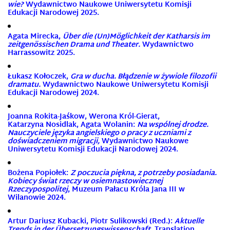
wie?
Wydawnictwo Naukowe Uniwersytetu Komisji
Edukacji Narodowej 2025.
Agata Mirecka,
Über die (Un)Möglichkeit der Katharsis im
zeitgenössischen Drama und Theater.
Wydawnictwo
Harrassowitz 2025.
Łukasz Kołoczek,
Gra w ducha. Błądzenie w żywiole filozofii
dramatu.
Wydawnictwo Naukowe Uniwersytetu Komisji
Edukacji Narodowej 2024.
Joanna Rokita-Jaśkow, Werona Król-Gierat,
Katarzyna Nosidlak, Agata Wolanin:
Na wspólnej drodze.
Nauczyciele języka angielskiego o pracy z uczniami z
doświadczeniem migracji,
Wydawnictwo Naukowe
Uniwersytetu Komisji Edukacji Narodowej 2024.
Bożena Popiołek:
Z poczucia piękna, z potrzeby posiadania.
Kobiecy świat rzeczy w osiemnastowiecznej
Rzeczypospolitej
,
Muzeum Pałacu Króla Jana III w
Wilanowie 2024.
Artur Dariusz Kubacki, Piotr Sulikowski (Red.):
Aktuelle
Trends in der Übersetzungswissenschaft
. Translation