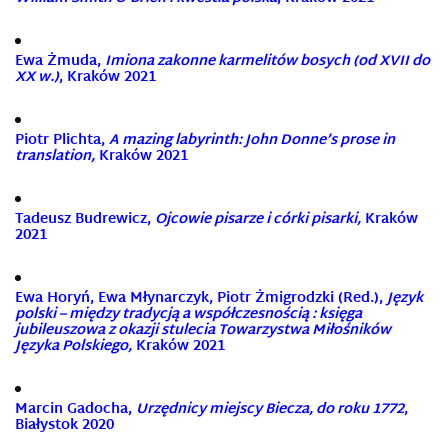
Ewa Żmuda,
Imiona zakonne karmelitów bosych (od XVII do
XX w.)
, Kraków 2021
Piotr Plichta,
A mazing labyrinth: John Donne’s prose in
translation,
Kraków 2021
Tadeusz Budrewicz,
Ojcowie pisarze i córki pisarki,
Kraków
2021
Ewa Horyń, Ewa Młynarczyk, Piotr Żmigrodzki (Red.),
Język
polski – między tradycją a współczesnością : księga
jubileuszowa z okazji stulecia Towarzystwa Miłośników
Języka Polskiego,
Kraków 2021
Marcin Gadocha,
Urzędnicy miejscy Biecza, do roku 1772
,
Białystok 2020