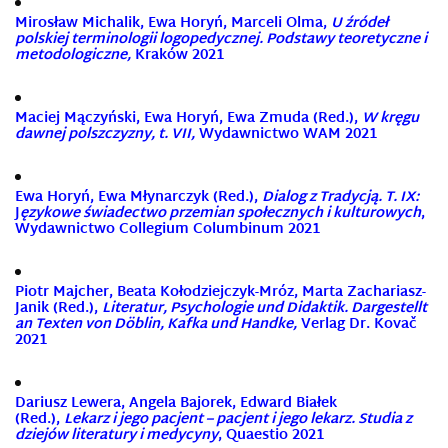
Mirosław Michalik, Ewa Horyń, Marceli Olma,
U źródeł
polskiej terminologii logopedycznej. Podstawy teoretyczne i
metodologiczne
,
Kraków 2021
Maciej Mączyński, Ewa Horyń, Ewa Zmuda (Red.),
W kręgu
dawnej polszczyzny, t. VII,
Wydawnictwo WAM 2021
Ewa Horyń, Ewa Młynarczyk (Red.),
Dialog z Tradycją. T. IX:
J
ęzykowe świadectwo przemian społecznych i kulturowych
,
Wydawnictwo Collegium Columbinum 2021
Piotr Majcher, Beata Kołodziejczyk-Mróz, Marta Zachariasz-
Janik (Red.),
Literatur, Psychologie und Didaktik. Dargestellt
an Texten von Döblin, Kafka und Handke,
Verlag Dr. Kovač
2021
Dariusz Lewera, Angela Bajorek, Edward Białek
(Red.),
Lekarz i jego pacjent – pacjent i jego lekarz. Studia z
dziejów literatury i medycyny
, Quaestio 2021