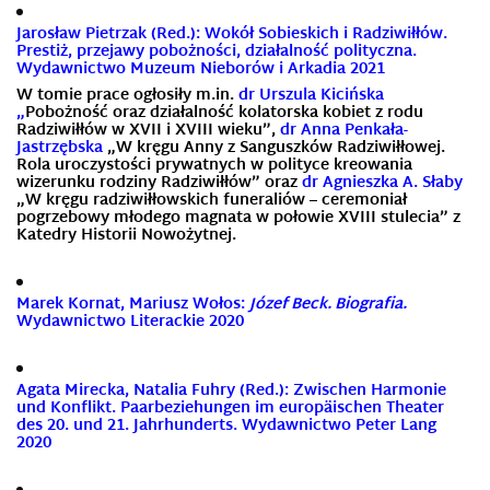
Jarosław Pietrzak (Red.): Wokół Sobieskich i Radziwiłłów.
Prestiż, przejawy pobożności, działalność polityczna.
Wydawnictwo Muzeum Nieborów i Arkadia
2021
W tomie prace ogłosiły m.in.
dr Urszula Kicińska
„
Pobożność oraz działalność kolatorska kobiet z rodu
Radziwiłłów w XVII i XVIII wieku”,
dr Anna Penkała-
Jastrzębska
„W kręgu Anny z Sanguszków Radziwiłłowej.
Rola uroczystości prywatnych w polityce kreowania
wizerunku rodziny Radziwiłłów” oraz
dr Agnieszka A. Słaby
„W kręgu radziwiłłowskich funeraliów – ceremoniał
pogrzebowy młodego magnata w połowie XVIII stulecia” z
Katedry Historii Nowożytnej.
Marek Kornat, Mariusz Wołos:
Józef Beck.
Biografia.
Wydawnictwo Literackie 2020
Agata Mirecka, Natalia Fuhry (Red.): Zwischen Harmonie
und Konflikt. Paarbeziehungen im europäischen Theater
des 20. und 21. Jahrhunderts. Wydawnictwo Peter Lang
2020